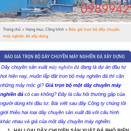
Trang chủ
»
Hạng mục, Công trình
»
Báo giá trọn bộ dây chuyền
máy nghiền đá xây dựng
BÁO GIÁ TRỌN BỘ DÂY CHUYỀN MÁY NGHIỀN ĐÁ XÂY DỰNG
D
ây chuyền sản xuất
đang là dự án đầu tư
máy nghiền đá
hot hiện nay, muốn lắp đặt trọn bộ máy nghiền đá thì cần
những máy móc gì?
Giá trọn bộ một dây chuyền máy
nghiền
đá
có cao không? Đây là câu hỏi thường gặp của
người dùng khi đầu tư.
Bài viết sau đây Công ty chúng tôi
giới thiệu hai loại dây chuyền sản xuất đá với cấu hình
khác nhau và giá của một dây chuyền máy nghiền.
1.
HAI LOẠI DÂY CHUYỀN SẢN XUẤT ĐÁ PHỔ BIẾN