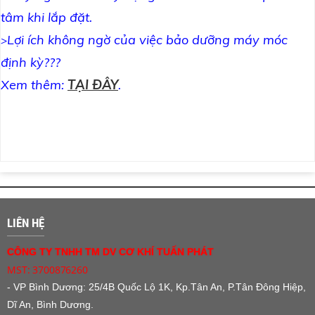
tâm khi lắp đặt.
Lợi ích không ngờ của việc bảo dưỡng máy móc
>
định kỳ???
Xem thêm:
TẠI ĐÂY
.
LIÊN HỆ
CÔNG TY TNHH TM DV CƠ KHÍ TUẤN PHÁT
MST: 3700876260
- VP Bình Dương:
25/4B Quốc Lộ 1K, Kp.Tân An, P.Tân Đông Hiệp,
Dĩ An, Bình Dương.