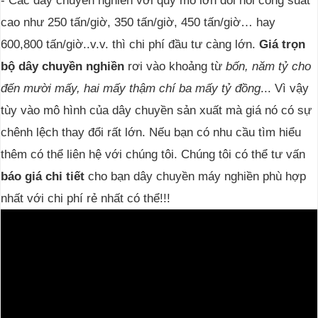
- Các dây chuyền nghiền với quy mô lớn đòi hỏi công suất
cao như 250 tấn/giờ, 350 tấn/giờ, 450 tấn/giờ… hay
600,800 tấn/giờ..v.v. thì chi phí đầu tư càng lớn.
Giá trọn
bộ dây chuyền nghiền
rơi vào khoảng từ
bốn, năm tỷ cho
đến mười mấy, hai mấy thậm chí ba mấy tỷ đồng
... Vì vậy
tùy vào mô hình của dây chuyền sản xuất mà giá nó có sự
chênh lệch thay đổi rất lớn. Nếu bạn có nhu cầu tìm hiểu
thêm có thể liên hệ với chúng tôi. Chúng tôi có thể tư vấn
báo giá chi tiết
cho bạn dây chuyền máy nghiền phù hợp
nhất với chi phí rẻ nhất có thể!!!