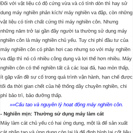
Đối với vật liệu có độ cứng vừa và có tính dòn thì hay sử
dụng máy nghiền phản kích/ máy nghiền va đập, còn những
vật liệu có tính chất cứng thì máy nghiền côn. Nhưng
những năm trở lại gần đây người ta thường sử dụng máy
nghiền côn là máy nghiền chủ yếu. Tuy chi phí đầu tư của
máy nghiền côn có phần hơi cao nhưng so với máy nghiền
va đập thì nó có nhiều công dụng và lợi thế hơn nhiều. Máy
nghiền côn có thể nghiền tất cả các loại đá, hao mòn thấp,
ít gặp vấn đề sự cố trong quá trình vận hành, hạn chế được
tối đa thời gian chết của hệ thống dây chuyền nghiền, chi
phí bảo trì, bảo đưỡng thấp.
»
»Cấu tạo và nguyên lý hoạt động máy nghiền côn.
- Nghiền mịn: Thường sử dụng máy làm cát
Máy làm cát chủ yếu có hai ứng dụng, một là để sản xuất
cát nhân tạo và ứng dụng còn lại là để định hình lại cốt liệu