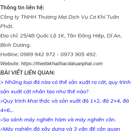
Thông tin liên hệ:
Công ty TNHH Thương Mại Dịch Vụ Cơ Khí Tuấn
Phát.
Địa chỉ: 25/4B Quốc Lộ 1K, Tân Đông Hiệp, Dĩ An,
Bình Dương.
Hotline: 0989 942 972 - 0973 905 492.
Website:
https://thietbikhaithacdatuanphat.com
BÀI VIẾT LIÊN QUAN:
> Những loại đá nào có thể sản xuất ra cát, quy trình
sản xuất cát nhân tạo như thế nào?
Quy trình khai thác và sản xuất đá 1×2, đá 2×4, đá
>
4×6…
So sánh máy nghiền hàm và máy nghiền côn.
>
Máy nghiền đá xây dựng và 3 vấn đề cần quan
>