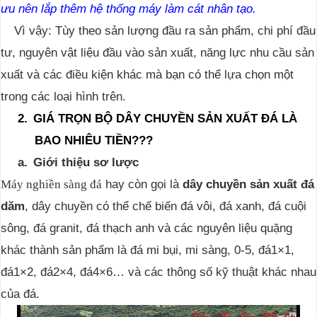
ưu nên lắp thêm hệ thống máy làm cát nhân tạo.
Vì vậy: Tùy theo sản lượng đầu ra sản phẩm, chi phí đầu
tư, nguyên vật liệu đầu vào sản xuất, năng lực nhu cầu sản
xuất và các điều kiện khác mà bạn có thể lựa chọn một
trong các loại hình trên.
2.
GIÁ TRỌN BỘ DÂY CHUYỀN SẢN XUẤT ĐÁ LÀ
BAO NHIÊU TIỀN???
a.
Giới thiệu sơ lược
hay còn gọi là
dây chuyền sản xuất đá
Máy nghiền sàng đá
dăm
, dây chuyền có thể chế biến đá vôi, đá xanh, đá cuội
sông, đá granit, đá thạch anh và các nguyên liệu quặng
khác thành sản phẩm là đá mi bụi, mi sàng, 0-5, đá1×1,
đá1×2, đá2×4, đá4×6… và các thông số kỹ thuật khác nhau
của đá.