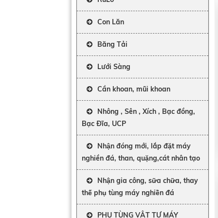
Con Lăn
Băng Tải
Lưới Sàng
Cần khoan, mũi khoan
Nhông , Sên , Xích , Bạc đồng,
Bạc Đĩa, UCP
Nhận đóng mới, lắp đặt máy
nghiền đá, than, quặng,cát nhân tạo
Nhận gia công, sữa chữa, thay
thế phụ tùng máy nghiền đá
PHỤ TÙNG VẬT TƯ MÁY