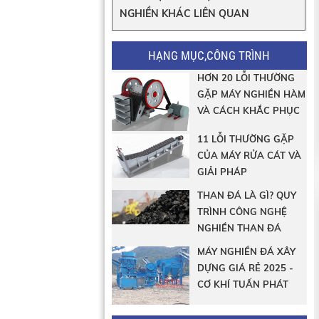
NGHIỀN KHÁC LIÊN QUAN
HẠNG MỤC,CÔNG TRÌNH
HƠN 20 LỖI THƯỜNG
GẶP MÁY NGHIỀN HÀM
VÀ CÁCH KHẮC PHỤC
11 LỖI THƯỜNG GẶP
CỦA MÁY RỬA CÁT VÀ
GIẢI PHÁP
THAN ĐÁ LÀ GÌ? QUY
TRÌNH CÔNG NGHỆ
NGHIỀN THAN ĐÁ
MÁY NGHIỀN ĐÁ XÂY
DỰNG GIÁ RẺ 2025 -
CƠ KHÍ TUẤN PHÁT