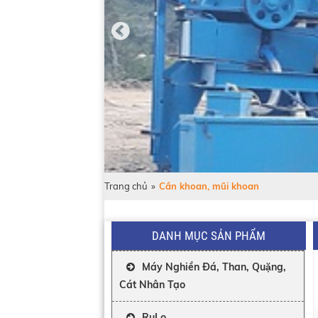
Trang chủ
»
Cần khoan, mũi khoan
DANH MỤC SẢN PHẨM
Máy Nghiền Đá, Than, Quặng,
Cát Nhân Tạo
RuLo