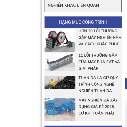
NGHIỀN KHÁC LIÊN QUAN
HẠNG MỤC,CÔNG TRÌNH
HƠN 20 LỖI THƯỜNG
GẶP MÁY NGHIỀN HÀM
VÀ CÁCH KHẮC PHỤC
11 LỖI THƯỜNG GẶP
CỦA MÁY RỬA CÁT VÀ
GIẢI PHÁP
THAN ĐÁ LÀ GÌ? QUY
TRÌNH CÔNG NGHỆ
NGHIỀN THAN ĐÁ
MÁY NGHIỀN ĐÁ XÂY
DỰNG GIÁ RẺ 2025 -
CƠ KHÍ TUẤN PHÁT