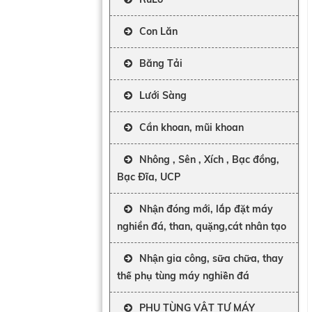
Con Lăn
Băng Tải
Lưới Sàng
Cần khoan, mũi khoan
Nhông , Sên , Xích , Bạc đồng,
Bạc Đĩa, UCP
Nhận đóng mới, lắp đặt máy
nghiền đá, than, quặng,cát nhân tạo
Nhận gia công, sữa chữa, thay
thế phụ tùng máy nghiền đá
PHỤ TÙNG VẬT TƯ MÁY