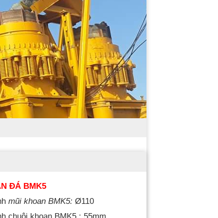
AN ĐÁ BMK5
nh
mũi khoan BMK5:
Ø110
nh chuôi khoan BMK5 : 55mm