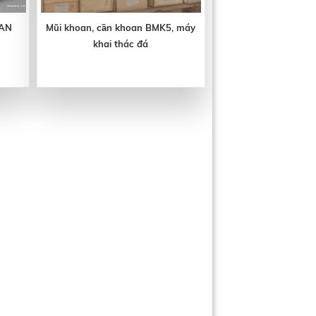
OAN
Mũi khoan, cần khoan BMK5, máy
khai thác đá