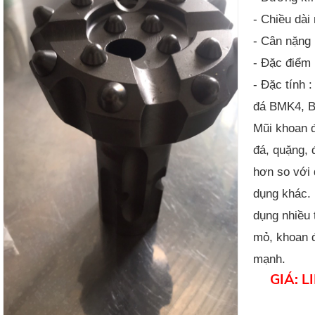
- Chiều dà
- Cân nặng 
- Đặc điểm 
- Đặc tính 
đá BMK4, 
Mũi khoan 
đá, quặng, 
hơn so với 
dụng khác.
dụng nhiều 
mỏ, khoan đ
mạnh.
GIÁ: L