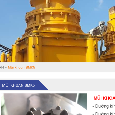
AN
»
Mũi khoan BMK5
MŨI KHOAN BMK5
MŨI KHO
- Đường kí
- Đường kí