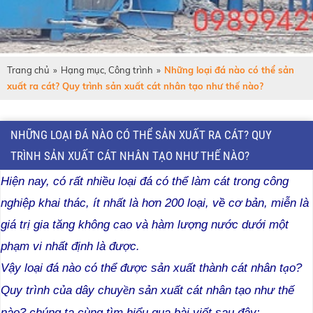
Trang chủ
»
Hạng mục, Công trình
»
Những loại đá nào có thể sản
xuất ra cát? Quy trình sản xuất cát nhân tạo như thế nào?
NHỮNG LOẠI ĐÁ NÀO CÓ THỂ SẢN XUẤT RA CÁT? QUY
TRÌNH SẢN XUẤT CÁT NHÂN TẠO NHƯ THẾ NÀO?
Hiện nay, có rất nhiều loại đá có thể làm cát trong công
nghiệp khai thác, ít nhất là hơn 200 loại, về cơ bản, miễn là
giá trị gia tăng không cao và hàm lượng nước dưới một
phạm vi nhất định là được.
Vậy loại đá nào có thể được sản xuất thành
cát nhân t
o
?
ạ
Quy trình của
dây chuy
n sản xuất cát nhân tạo
như thế
ề
nào? chúng ta cùng tìm hiểu qua bài viết sau đây: