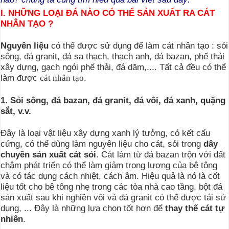
I. NHỮNG LOẠI ĐÁ NÀO CÓ THỂ SẢN XUẤT RA CÁT
NHÂN TẠO ?
Nguyên liệu
có thể được sử dụng để làm cát nhân tạo : sỏi
sông, đá granit, đá sa thạch, thạch anh, đá bazan,
phế thải
xây dựng, gạch ngói phế thải, đá dăm,.... Tất cả đều có thể
làm được
.
cát nhân tạo
1. Sỏi sông, đá bazan, đá granit, đá vôi, đá xanh, quặng
sắt, v.v.
Đây là loại vật liệu xây dựng xanh lý tưởng, có kết cấu
cứng, có thể dùng làm nguyên liệu cho cát, sỏi trong
dây
chuyền sản xuất cát sỏi
. Cát làm từ đá bazan trộn với đất
chậm phát triển có thể làm giảm trọng lượng của bê tông
và có tác dụng cách nhiệt, cách âm. Hiệu quả là nó là cốt
liệu tốt cho bê tông nhẹ trong các tòa nhà cao tầng, bột đá
sản xuất sau khi nghiền vôi và đá granit có thể được tái sử
dụng, ... Đây là những lựa chọn tốt hơn để
thay thế cát tự
nhiên
.