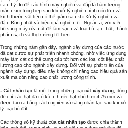
cao. Lý do để cấu hình máy nghiền va đập là hàm lượng
mảnh kim tổng hợp sau khi xử lý nghiền hình nón lớn và
kích thước vật liệu có thể giảm sau khi Xử lý nghiền va
đập. Đồng nhất và hiệu quả nghiền tốt. Ngoài ra, với việc
bổ sung máy rửa cát để làm sạch và loại bỏ tạp chất, thành
phẩm sạch và thị trường tốt hơn.
Trong những năm gần đây, ngành xây dựng của các nước
đã đạt được sự phát triển nhanh chóng, nhờ việc ứng dụng
máy làm cát có thể cung cấp tốt hơn các loại cốt liệu chất
lượng cao cho ngành xây dựng. Đối với sự phát triển của
ngành xây dựng, điều này không chỉ nâng cao hiệu quả sản
xuất mà còn nâng cao chất lượng công trình.
- Cát nhân tạo
là một trong những loại
cát xây dựng
, dùng
để chỉ các hạt đá có kích thước hạt nhỏ hơn 4,75 mm và
được tạo ra bằng cách nghiền và sàng nhân tạo sau khi xử
lý loại bỏ đất.
Các thông số kỹ thuật của
cát nhân tạo
được chia thành
bốn loại: thô, trung bình, mịn và siêu mịn theo mô đun độ