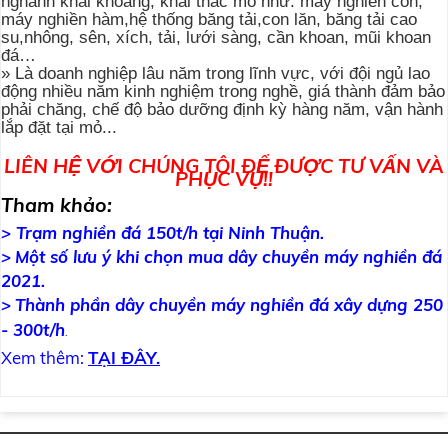
nghành khai khoáng, khai thác mỏ như: máy nghiền côn,
máy nghiền hàm,hệ thống băng tải,con lăn, băng tải cao
su,nhông, sên, xích, tải, lưới sàng, cần khoan, mũi khoan
đá…
»
Là doanh nghiệp lâu năm trong lĩnh vực, với đội ngủ lao
động nhiều năm kinh nghiệm trong nghề, giá thành đảm bảo
phải chăng, chế độ bảo dưỡng định kỳ hàng năm, vận h
ành
lắp đặt tại mỏ...
LIÊN HỆ VỚI CHÚNG TÔI ĐỂ ĐƯỢC TƯ VẤN VÀ
PHỤC VỤ!!
Tham khảo:
> Trạm nghiền đá 150t/h tại Ninh Thuận.
>
Một số lưu ý khi chọn mua dây chuyền máy nghiền đá
2021.
>
Thành phần dây chuyền máy nghiền đá xây dựng 250
- 300t/h
.
Xem thêm:
TẠI ĐÂY.