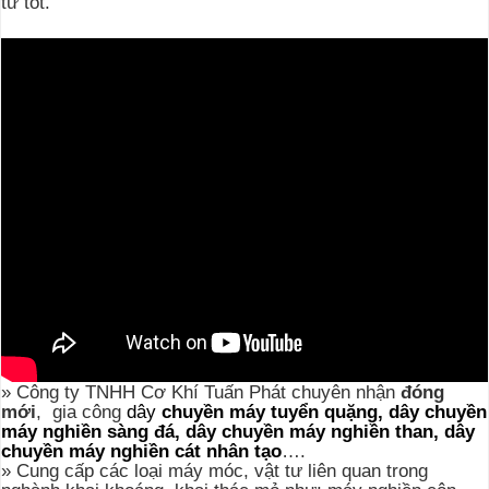
tư tốt.
» Công ty TNHH Cơ Khí Tuấn Phát chuyên nhận
đóng
mới
, gia công
dây
chuyền máy tuyển quặng, dây chuyền
máy nghiền sàng đá, dây chuyền máy nghiền than, dây
chuyền máy nghiền cát nhân tạo
….
»
Cung cấp các loại máy móc, vật tư liên quan trong