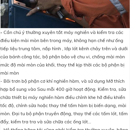
-
Cần chú ý thường xuyên tắt máy nghiền và kiểm tra các
điều kiện mài mòn bên trong máy, không hạn chế như ống
tiếp liệu trung tâm, nắp hình , lớp lót kênh chảy trên và dưới
của bánh công tác, bộ phận bảo vệ chu vi, chống mài mòn
mức độ mài mòn của khối, thay thế kịp thời các bộ phận bị
mài mòn
- Bôi trơn bộ phận cơ khí nghiền hàm, và sử dụng Mỡ thích
hợp bổ sung vào Sau mỗi 400 giờ hoạt động.
Kiểm tra
, sửa
chữa thiết bị máy nghiền hàm điều chỉnh khe hở điều khiển
tốc độ, chỉnh sửa hoặc thay thế tấm hàm bị biến dạng, mài
mòn. Đại tu bộ phận truyền động, thay thế các tấm lót, tấm
đẩy, kiểm tra tra và sửa chữa các ống lót…
- Hệ thống băng tải cũng phải kiểm tra thường xuyên, băng