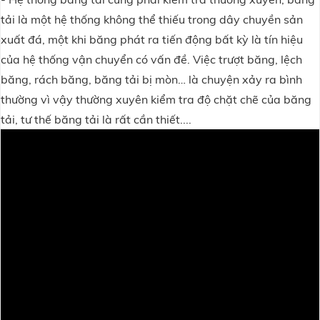
tải là một hệ thống không thể thiếu trong dây chuyền sản
xuất đá, một khi băng phát ra tiến động bất kỳ là tín hiệu
của hệ thống vận chuyển có vấn đề. Việc trượt băng, lệch
băng, rách băng, băng tải bị mòn… là chuyện xảy ra bình
thường vì vậy thường xuyên kiểm tra độ chặt chẽ của băng
tải, tư thế băng tải là rất cần thiết....