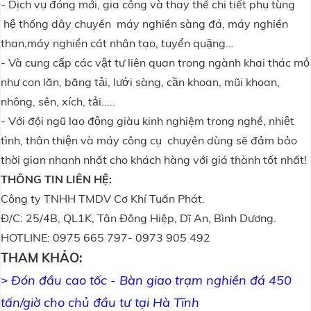
- Dịch vụ đóng mới, gia công và thay thế chi tiết phụ tùng
hệ thống dây chuyền máy nghiền sàng đá, máy nghiền
than,máy nghiền cát nhân tạo, tuyển quặng…
- Và cung cấp các vật tư liên quan trong ngành khai thác mỏ
như con lăn, băng tải, lưới sàng, cần khoan, mũi khoan,
nhông, sên, xích, tải.....
- Với đội ngũ lao động giàu kinh nghiệm trong nghề, nhiệt
tình, thân thiện và máy công cụ chuyên dùng sẽ đảm bảo
thời gian nhanh nhất cho khách hàng với giá thành tốt nhất!
THÔNG TIN LIÊN HỆ:
Công ty TNHH TMDV Cơ Khí Tuấn Phát.
Đ/C: 25/4B, QL1K, Tân Đông Hiệp, Dĩ An, Bình Dương.
HOTLINE: 0975 665 797- 0973 905 492
THAM KHẢO:
Đón đầu cao tốc - Bàn giao trạm nghiền đá 450
>
tấn/giờ cho chủ đầu tư tại Hà Tĩnh