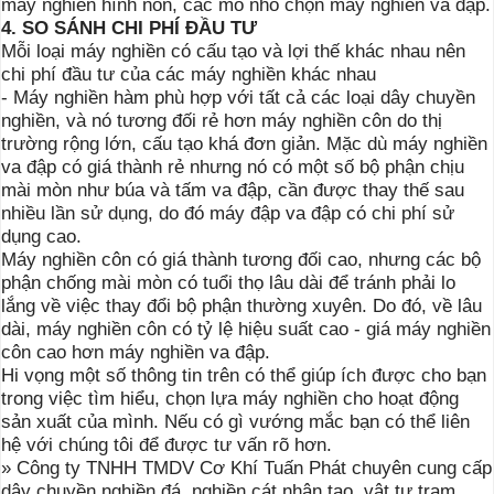
máy nghiền hình nón, các mỏ nhỏ chọn máy nghiền va đập.
4. SO SÁNH CHI PHÍ ĐẦU TƯ
Mỗi loại máy nghiền có cấu tạo và lợi thế khác nhau nên
c
hi phí đầu tư của các máy nghiền khác nhau
- Máy nghiền hàm phù hợp với tất cả các loại dây chuyền
nghiền, và nó tương đối rẻ hơn máy nghiền côn do thị
trường rộng lớn, cấu tạo khá đơn giản. Mặc dù máy nghiền
va đập có giá thành rẻ nhưng nó có một số bộ phận chịu
mài mòn như búa và tấm va đập, cần được thay thế sau
nhiều lần sử dụng, do đó máy đập va đập có chi phí sử
dụng cao.
Máy nghiền côn có giá thành tương đối cao, nhưng các bộ
phận chống mài mòn có tuổi thọ lâu dài để tránh phải lo
lắng về việc thay đổi bộ phận thường xuyên. Do đó, về lâu
dài, máy nghiền côn có tỷ lệ hiệu suất cao - giá máy nghiền
côn cao hơn máy nghiền va đập.
Hi vọng một số thông tin trên có thể giúp ích được cho bạn
trong việc tìm hiểu, chọn lựa máy nghiền cho hoạt động
sản xuất của mình. Nếu có gì vướng mắc bạn có thể liên
hệ với chúng tôi để được tư vấn rõ hơn.
» Công ty TNHH TMDV Cơ Khí Tuấn Phát chuyên cung cấp
dây chuyền nghiền đá, nghiền cát nhân tạo, vật tư trạm