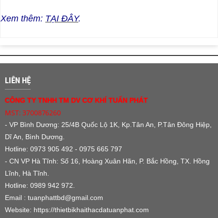
Xem thêm:
TẠI ĐÂY
.
LIÊN HỆ
CÔNG TY TNHH TM DV CƠ KHÍ TUẤN PHÁT
MST: 3700876260
- VP Bình Dương:
25/4B Quốc Lộ 1K, Kp.Tân An, P.Tân Đông Hiệp,
Dĩ An, Bình Dương.
Hotline: 0973 905 492 - 0975 665 797
- CN VP Hà Tĩnh: Số 16, Hoàng Xuân Hãn, P. Bắc Hồng, TX. Hồng
Lĩnh, Hà Tĩnh.
Hotline: 0989 942 972.
Email : tuanphattbd
@gmail.com
Website:
https://thietbikhaithacdatuanphat.com