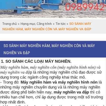
Trang chủ
»
Hạng mục, Công trình
»
Tin tức
»
SO SÁNH MÁY
NGHIỀN HÀM, MÁY NGHIỀN CÔN VÀ MÁY NGHIỀN VA ĐẬP
SO SÁNH MÁY NGHIỀN HÀM, MÁY NGHIỀN CÔN VÀ MÁY
NGHIỀN VA ĐẬP
1. SO SÁNH CÁC LOẠI MÁY NGHIỀN.
Máy nghiền hàm, máy nghiền côn (máy nghiền hình nón) và
p là những máy nghiền chủ đạo được sử
máy nghiền va đậ
dụng trong các ngành công nghiệp khai thác mỏ.
- Trong đó:
Máy nghiền hàm và máy nghiền hình nón
là
những máy nghiền chuyên dụng và là những máy nghiền
được dùng phổ biến hiện nay,
máy nghiền va đập
thì có
nhiều hạn chế hơn, chỉ áp dụng được trong một số trường
hợp nhất định.