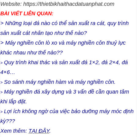
Website:
https://thietbikhaithacdatuanphat.com
BÀI VIẾT LIÊN QUAN:
> Những loại đá nào có thể sản xuất ra cát, quy trình
sản xuất cát nhân tạo như thế nào?
>
Máy nghiền côn lò xo và máy nghiền côn thuỷ lực
khác nhau như thế nào??
Quy trình khai thác và sản xuất đá 1×2, đá 2×4, đá
>
4×6…
So sánh máy nghiền hàm và máy nghiền côn.
>
Máy nghiền đá xây dựng và 3 vấn đề cần quan tâm
>
khi lắp đặt.
Lợi ích không ngờ của việc bảo dưỡng máy móc định
>
kỳ???
Xem thêm:
TẠI ĐÂY
.