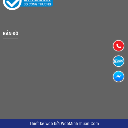
BẢN ĐỒ
Thiết kế web
bởi
WebMinhThuan.Com