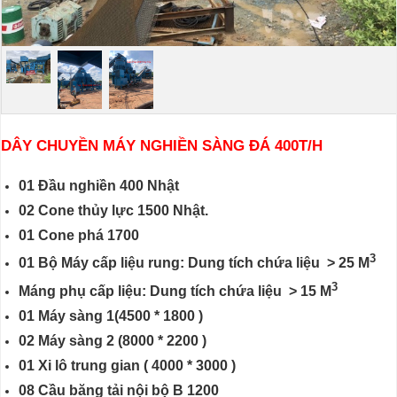
DÂY CHUYỀN MÁY NGHIỀN SÀNG ĐÁ 400T/H
01 Đầu nghiền 400 Nhật
02 Cone thủy lực 1500 Nhật.
01 Cone phá 1700
3
01
Bộ
Máy cấp liệu rung
:
Dung tích chứa liệu > 25 M
3
Máng phụ cấp liệu
:
Dung tích chứa liệu > 15 M
01
Máy sàng 1(4500 * 1800 )
02
Máy sàng 2 (8000 * 2200 )
01
Xi lô trung gian ( 4000 * 3000 )
08
Cầu băng tải nội bộ B 1200