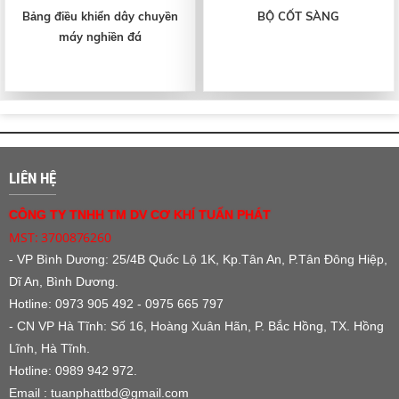
Bảng điều khiển dây chuyền
BỘ CỐT SÀNG
máy nghiền đá
LIÊN HỆ
CÔNG TY TNHH TM DV CƠ KHÍ TUẤN PHÁT
MST: 3700876260
- VP Bình Dương:
25/4B Quốc Lộ 1K, Kp.Tân An, P.Tân Đông Hiệp,
Dĩ An, Bình Dương.
Hotline: 0973 905 492 - 0975 665 797
- CN VP Hà Tĩnh: Số 16, Hoàng Xuân Hãn, P. Bắc Hồng, TX. Hồng
Lĩnh, Hà Tĩnh.
Hotline: 0989 942 972.
Email : tuanphattbd
@gmail.com