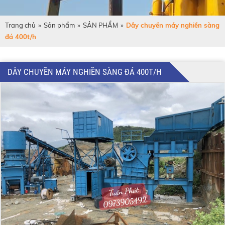
Trang chủ
»
Sản phẩm
»
SẢN PHẨM
»
Dây chuyền máy nghiền sàng
đá 400t/h
DÂY CHUYỀN MÁY NGHIỀN SÀNG ĐÁ 400T/H