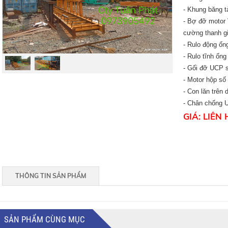
- Khung băng tả
- Bợ đỡ motor V
cường thanh gi
- Rulo động ốn
- Rulo tĩnh ốn
- Gối đỡ UCP s
- Motor hộp số
- Con lăn trên
- Chân chống U
GIÁ: LIÊN 
THÔNG TIN SẢN PHẨM
SẢN PHẨM CÙNG MỤC