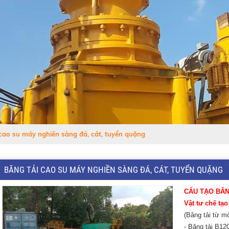
cao su máy nghiền sàng đá, cát, tuyển quặng
BĂNG TẢI CAO SU MÁY NGHIỀN SÀNG ĐÁ, CÁT, TUYỂN QUẶNG
CẤU TẠO BĂN
Vật tư chế tạo
(Băng tải từ m
- Băng tải B1