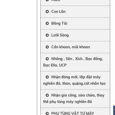
Con Lăn
Băng Tải
Lưới Sàng
Cần khoan, mũi khoan
Nhông , Sên , Xích , Bạc đồng,
Bạc Đĩa, UCP
Nhận đóng mới, lắp đặt máy
nghiền đá, than, quặng,cát nhân tạo
Nhận gia công, sữa chữa, thay
thế phụ tùng máy nghiền đá
PHỤ TÙNG VẬT TƯ MÁY