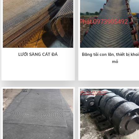
LƯỚI SÀNG CÁT ĐÁ
Băng tải con lăn, thiết bị kha
mỏ