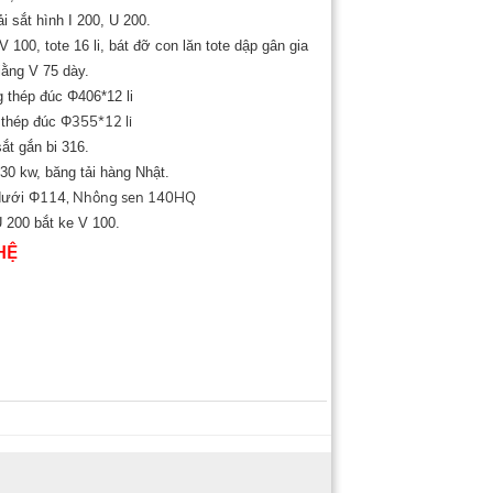
i sắt hình I 200, U 200.
 100, tote 16 li, bát đỡ con lăn tote dập gân gia
ằng V 75 dày.
g thép đúc Φ406*12 li
Φ355*12 li
g thép đúc
ắt gắn bi 316.
 30 kw, băng tải hàng Nhật.
Φ114, Nhông sen 140HQ
 dưới
 200 bắt ke V 100.
HỆ