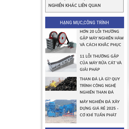
NGHIỀN KHÁC LIÊN QUAN
HẠNG MỤC,CÔNG TRÌNH
HƠN 20 LỖI THƯỜNG
GẶP MÁY NGHIỀN HÀM
VÀ CÁCH KHẮC PHỤC
11 LỖI THƯỜNG GẶP
CỦA MÁY RỬA CÁT VÀ
GIẢI PHÁP
THAN ĐÁ LÀ GÌ? QUY
TRÌNH CÔNG NGHỆ
NGHIỀN THAN ĐÁ
MÁY NGHIỀN ĐÁ XÂY
DỰNG GIÁ RẺ 2025 -
CƠ KHÍ TUẤN PHÁT