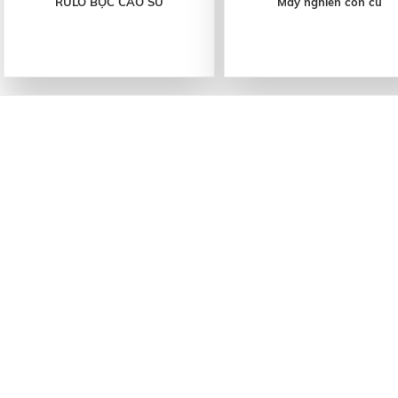
RULO BỌC CAO SU
Máy nghiền côn cũ