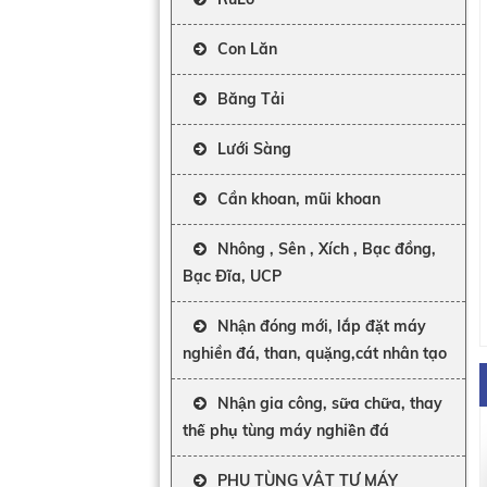
Con Lăn
Băng Tải
Lưới Sàng
Cần khoan, mũi khoan
Nhông , Sên , Xích , Bạc đồng,
Bạc Đĩa, UCP
Nhận đóng mới, lắp đặt máy
nghiền đá, than, quặng,cát nhân tạo
Nhận gia công, sữa chữa, thay
thế phụ tùng máy nghiền đá
PHỤ TÙNG VẬT TƯ MÁY