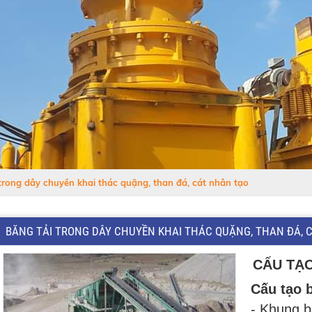
trong dây chuyền khai thác quặng, than đá, cát nhân tạo
BĂNG TẢI TRONG DÂY CHUYỀN KHAI THÁC QUẶNG, THAN ĐÁ, 
CẤU TẠO
Cấu tạo 
- Khung b