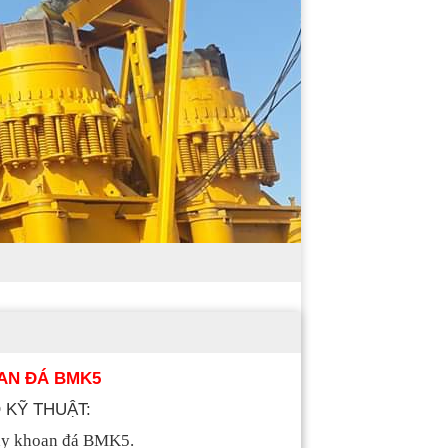
AN ĐÁ BMK5
 KỸ THUẬT:
y khoan đá BMK5.