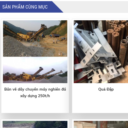
SẢN PHẨM CÙNG MỤC
Bản vẽ dây chuyền máy nghiền đá
Quả Đập
xây dựng 250t/h