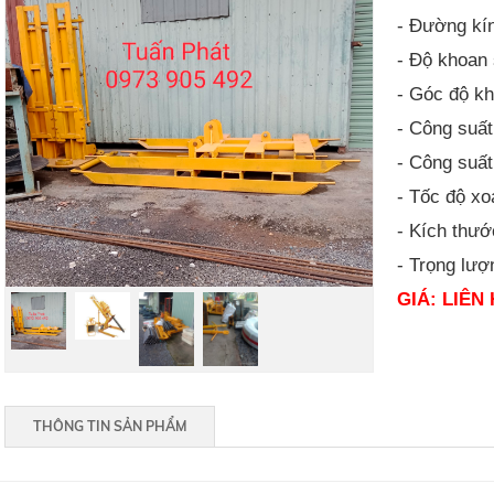
- Đường kí
- Độ khoan
- Góc độ kh
- Công suất
- Công suất
- Tốc độ xo
- Kích thư
- Trọng lượ
GIÁ:
LIÊN 
THÔNG TIN SẢN PHẨM