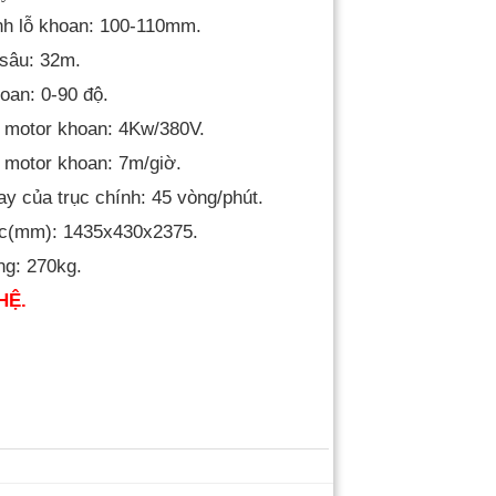
nh lỗ khoan: 100-110mm.
 sâu: 32m.
oan: 0-90 độ.
 motor khoan: 4Kw/380V.
 motor khoan: 7m/giờ.
ay của trục chính: 45 vòng/phút.
ớc(mm): 1435x430x2375.
ng: 270kg.
HỆ.