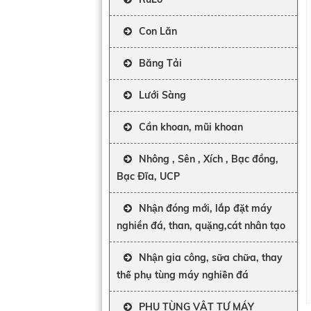
Con Lăn
Băng Tải
Lưới Sàng
Cần khoan, mũi khoan
Nhông , Sên , Xích , Bạc đồng,
Bạc Đĩa, UCP
Nhận đóng mới, lắp đặt máy
nghiền đá, than, quặng,cát nhân tạo
Nhận gia công, sữa chữa, thay
thế phụ tùng máy nghiền đá
PHỤ TÙNG VẬT TƯ MÁY