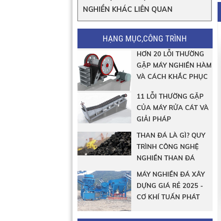
NGHIỀN KHÁC LIÊN QUAN
HẠNG MỤC,CÔNG TRÌNH
HƠN 20 LỖI THƯỜNG
GẶP MÁY NGHIỀN HÀM
VÀ CÁCH KHẮC PHỤC
11 LỖI THƯỜNG GẶP
CỦA MÁY RỬA CÁT VÀ
GIẢI PHÁP
THAN ĐÁ LÀ GÌ? QUY
TRÌNH CÔNG NGHỆ
NGHIỀN THAN ĐÁ
MÁY NGHIỀN ĐÁ XÂY
DỰNG GIÁ RẺ 2025 -
CƠ KHÍ TUẤN PHÁT