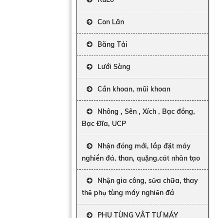
Con Lăn
Băng Tải
Lưới Sàng
Cần khoan, mũi khoan
Nhông , Sên , Xích , Bạc đồng,
Bạc Đĩa, UCP
Nhận đóng mới, lắp đặt máy
nghiền đá, than, quặng,cát nhân tạo
Nhận gia công, sữa chữa, thay
thế phụ tùng máy nghiền đá
PHỤ TÙNG VẬT TƯ MÁY