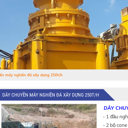
ền máy nghiền đá xây dựng 250t/h
DÂY CHUYỀN MÁY NGHIỀN ĐÁ XÂY DỰNG 250T/H
DÂY CHUYÊ
- 1 đầu ngh
- 2 bộ con