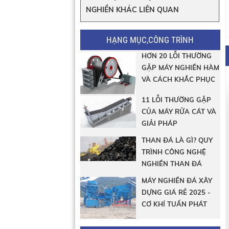
NGHIỀN KHÁC LIÊN QUAN
HẠNG MỤC,CÔNG TRÌNH
HƠN 20 LỖI THƯỜNG
GẶP MÁY NGHIỀN HÀM
VÀ CÁCH KHẮC PHỤC
11 LỖI THƯỜNG GẶP
CỦA MÁY RỬA CÁT VÀ
GIẢI PHÁP
THAN ĐÁ LÀ GÌ? QUY
TRÌNH CÔNG NGHỆ
NGHIỀN THAN ĐÁ
MÁY NGHIỀN ĐÁ XÂY
DỰNG GIÁ RẺ 2025 -
CƠ KHÍ TUẤN PHÁT