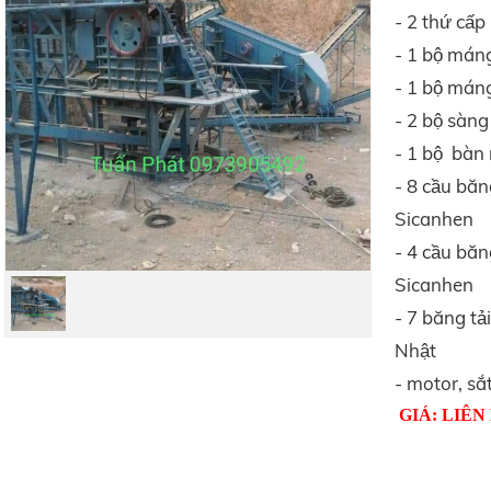
- 2 thứ cấ
- 1 bộ mán
- 1 bộ má
- 2 bộ sàng
- 1 bộ bàn 
- 8 cầu băn
Sicanhen
- 4 cầu bă
Sicanhen
- 7 băng tả
Nhật
- motor, sắt 
GIÁ: LIÊN 