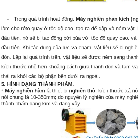
-
Trong quá trình hoạt động,
Máy nghiền phản kích (ng
làm cho rôto quay ở tốc độ cao
tạo ra để đập và ném vật l
đầu tiên, nó sẽ bị tác động bởi búa với tốc độ quay cao, 
đầu tiên. Khi tác dụng của lực va chạm, vật liệu sẽ bị nghiề
đòn. Lặp lại quá trình trên, vật liệu sẽ được ném sang thanh
kích thước nhỏ hơn khoảng cách giữa thanh đòn và tấm va
thải ra khỏi các bộ phận bên dưới ra ngoài
.
5. HÌNH DẠNG THÀNH PHẨM.
Máy nghiền hàm
là thiết bị
nghiền thô
, kích thước xả n
*
nói chung là 10-350mm; do nguyên lý nghiền của máy nghiề
thành phẩm dạng kim và dạng vảy.