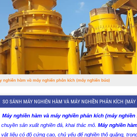
y nghiên hàm và máy nghiền phản kích (máy nghiền búa)
SO SÁNH MÁY NGHIÊN HÀM VÀ MÁY NGHIỀN PHẢN KÍCH (MÁY 
Máy nghiền hàm và máy nghiền phản kích (máy nghiền 
chuyền sản xuất nghiền đá, khai thác mỏ.
Máy nghiền hà
vật liệu có độ cứng cao, chủ yếu để nghiền thô quặng, tron