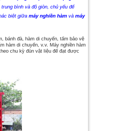
trung bình và độ giòn, chủ yếu để
hác biệt giữa
máy nghiền hàm
và
máy
, bánh đà, hàm di chuyển, tấm bảo vệ
 tấm hàm di chuyển, v.v. Máy nghiền hàm
heo chu kỳ đùn vật liệu để đạt được