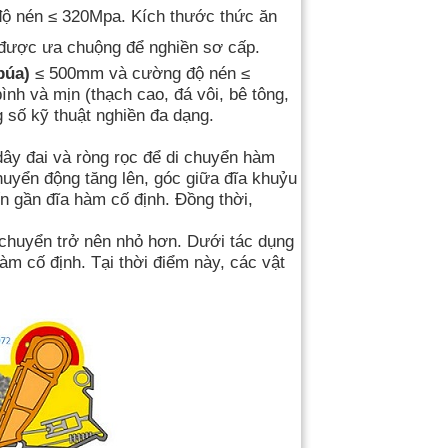
g độ nén ≤ 320Mpa. Kích thước thức ăn
n được ưa chuộng để
nghiền sơ cấp
.
búa)
≤ 500mm và cường độ nén ≤
ình và mịn (thạch cao, đá vôi, bê tông,
 số kỹ thuật nghiền đa dạng.
ây đai và ròng rọc để di chuyển hàm
huyển động tăng lên, góc giữa đĩa khuỷu
n gần đĩa hàm cố định. Đồng thời,
.
 chuyển trở nên nhỏ hơn. Dưới tác dụng
àm cố định. Tại thời điểm này, các vật