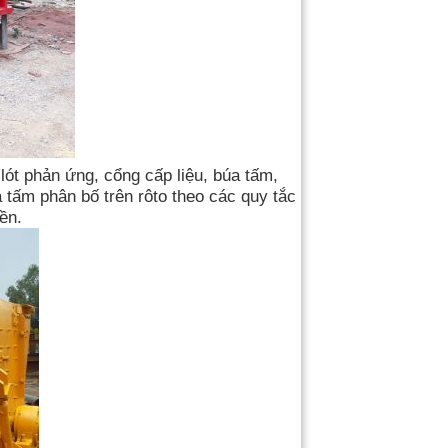
ót phản ứng, cổng cấp liệu, búa tấm,
a tấm phân bố trên rôto theo các quy tắc
ền.