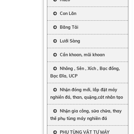
Con Lăn
Băng Tải
Lưới Sàng
Cần khoan, mũi khoan
Nhông , Sên , Xích , Bạc đồng,
Bạc Đĩa, UCP
Nhận đóng mới, lắp đặt máy
nghiền đá, than, quặng,cát nhân tạo
Nhận gia công, sữa chữa, thay
thế phụ tùng máy nghiền đá
PHỤ TÙNG VẬT TƯ MÁY