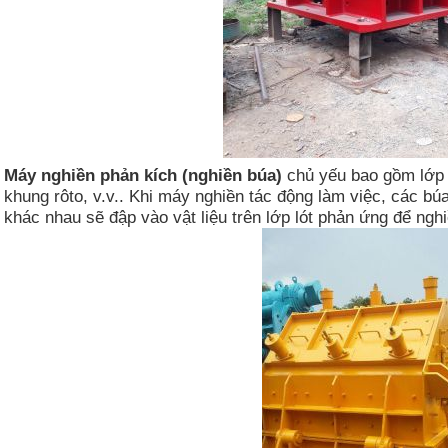
Máy nghiền phản kích (nghiền búa)
chủ yếu bao gồm lớp l
khung rôto, v.v.. Khi máy nghiền tác động làm việc, các bú
khác nhau sẽ đập vào vật liệu trên lớp lót phản ứng để nghi