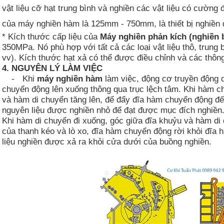
vật liệu cỡ hạt trung bình và nghiền các vật liệu có cườn
của máy nghiền hàm là 125mm - 750mm, là thiết bị nghiề
* Kích thước cấp liệu của
Máy nghiền phản kích (nghiền 
350MPa. Nó phù hợp với tất cả các loại vật liệu thô, trung b
vv). Kích thước hạt xả có thể được điều chỉnh và các thông
4. NGUYÊN LÝ LÀM VIỆC
-
Khi
máy nghiền hàm
làm việc, động cơ truyền động d
chuyển động lên xuống thông qua trục lệch tâm. Khi hàm c
và hàm di chuyển tăng lên, để đẩy đĩa hàm chuyển động đế
nguyên liệu được nghiền nhỏ để đạt được mục đích nghiền
Khi hàm di chuyển đi xuống, góc giữa đĩa khuỷu và hàm di
của thanh kéo và lò xo, đĩa hàm chuyển động rời khỏi đĩa h
liệu nghiền được xả ra khỏi cửa dưới của buồng nghiền.