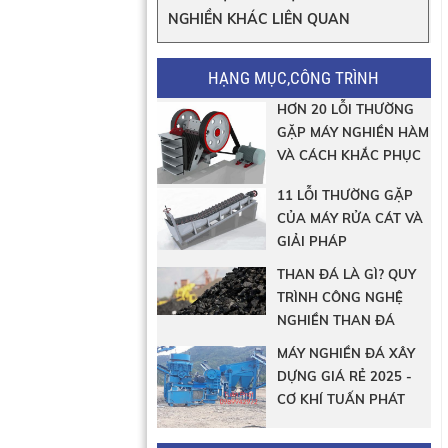
NGHIỀN KHÁC LIÊN QUAN
HẠNG MỤC,CÔNG TRÌNH
HƠN 20 LỖI THƯỜNG
GẶP MÁY NGHIỀN HÀM
VÀ CÁCH KHẮC PHỤC
11 LỖI THƯỜNG GẶP
CỦA MÁY RỬA CÁT VÀ
GIẢI PHÁP
THAN ĐÁ LÀ GÌ? QUY
TRÌNH CÔNG NGHỆ
NGHIỀN THAN ĐÁ
MÁY NGHIỀN ĐÁ XÂY
DỰNG GIÁ RẺ 2025 -
CƠ KHÍ TUẤN PHÁT