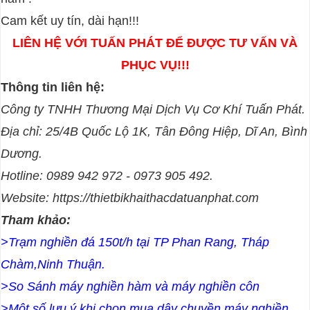
Cam kết uy tín, dài hạn!!!
LIÊN HỆ VỚI TUẤN PHÁT ĐỂ ĐƯỢC TƯ VẤN VÀ
PHỤC VỤ!!!
T
hông tin liên hệ:
Công ty TNHH Thương Mại Dịch Vụ Cơ Khí Tuấn Phát.
Địa chỉ: 25/4B Quốc Lộ 1K, Tân Đông Hiệp, Dĩ An, Bình
Dương.
Hotline: 0989 942 972 - 0973 905 492.
Website:
https://thietbikhaithacdatuanphat.com
Tham khảo:
>Trạm nghiền đá 150t/h tại TP Phan Rang, Tháp
Chàm,Ninh Thuận.
>
So Sánh máy nghiền hàm và máy nghiền côn
>
Một số lưu ý khi chọn mua dây chuyền máy nghiền