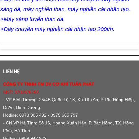
sàng đá, máy nghiền than, máy nghiền cát nhân tạo.
>
Máy sàng tuyển than đá
.
>
Dây chuyền máy nghiền cát nhân tạo 200t/h.
LIÊN HỆ
CÔNG TY TNHH TM DV CƠ KHÍ TUẤN PHÁT
MST: 3700876260
- VP Bình Dương:
25/4B Quốc Lộ 1K, Kp.Tân An, P.Tân Đông Hiệp,
Dĩ An, Bình Dương.
Hotline: 0973 905 492 - 0975 665 797
- CN VP Hà Tĩnh: Số 16, Hoàng Xuân Hãn, P. Bắc Hồng, TX. Hồng
Lĩnh, Hà Tĩnh.
Hotline: 0989 942 972.