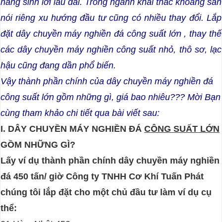
năng sinh lời lâu dài.
Trong ngành khai thác khoáng sản
nói riêng x
u hướng đầu tư cũng có nhiều thay đổi. Lắp
đặt dây chuyền máy nghiền đá công suất lớn , thay thế
các dây chuyền máy nghiền công suất nhỏ, thô sơ, lạc
hậu cũng đang dần phổ biến.
Vậy thành phần chính của dây chuyền máy nghiền đá
công suất lớn gồm những gì, giá bao nhiêu??? Mời Bạn
cùng tham khảo chi tiết qua bài viết sau:
I. DÂY CHUYỀN MÁY NGHIỀN ĐÁ
CÔNG SUẤT LỚN
GỒM NHỮNG GÌ?
Lấy ví dụ thành phần chính
dây chuyền máy nghiền
đá 450 tấn/ giờ
Công ty TNHH Cơ Khí Tuấn Phát
chúng tôi lắp đặt cho một chủ đầu tư làm ví dụ cụ
thể: