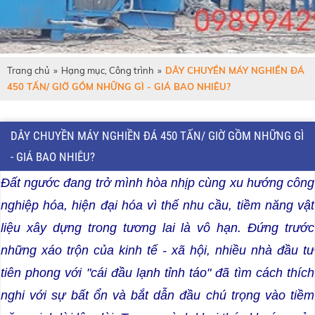
Trang chủ
»
Hạng mục, Công trình
»
DÂY CHUYỀN MÁY NGHIỀN ĐÁ
450 TẤN/ GIỜ GỒM NHỮNG GÌ - GIÁ BAO NHIÊU?
DÂY CHUYỀN MÁY NGHIỀN ĐÁ 450 TẤN/ GIỜ GỒM NHỮNG GÌ
- GIÁ BAO NHIÊU?
Đất ngước đang trở mình hòa nhịp cùng xu hướng công
nghiệp hóa, hiện đại hóa vì thế nhu cầu, tiềm năng vật
liệu xây dựng trong tương lai là vô hạn.
Đứng trước
những xáo trộn của kinh tế - xã hội, nhiều nhà đầu tư
tiên phong với "cái đầu lạnh tỉnh táo" đã tìm cách thích
nghi với sự bất ổn và bắt dẫn đầu
chú trọng vào tiềm