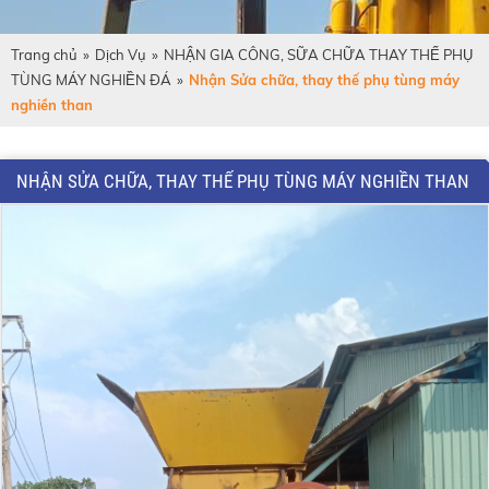
Trang chủ
»
Dịch Vụ
»
NHẬN GIA CÔNG, SỮA CHỮA THAY THẾ PHỤ
TÙNG MÁY NGHIỀN ĐÁ
»
Nhận Sửa chữa, thay thế phụ tùng máy
nghiền than
NHẬN SỬA CHỮA, THAY THẾ PHỤ TÙNG MÁY NGHIỀN THAN