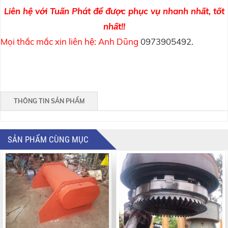
Liên hệ với Tuấn Phát để được phục vụ nhanh nhất, tốt
nhất!!
Mọi thắc mắc xin liên hệ: Anh Dũng
0973905492
.
THÔNG TIN SẢN PHẨM
SẢN PHẨM CÙNG MỤC