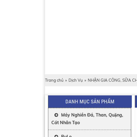
Trang chủ
»
Dịch Vụ
»
NHẬN GIA CÔNG, SỮA CH
DANH MỤC SẢN PHẨM
Máy Nghiền Đá, Than, Quặng,
Cát Nhân Tạo
RuLo