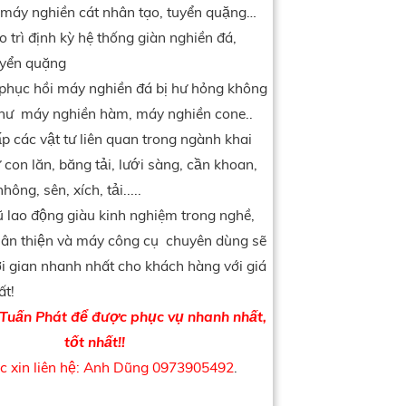
máy nghiền cát nhân tạo, tuyển quặng…
o trì định kỳ hệ thống giàn nghiền đá,
uyển quặng
 phục hồi máy nghiền đá bị hư hỏng không
hư máy nghiền hàm, máy nghiền cone..
́p các vật tư liên quan trong ngành khai
 con lăn, băng tải, lưới sàng, cần khoan,
ông, sên, xích, tải.....
ũ lao động giàu kinh nghiệm trong nghề,
, thân thiện và máy công cụ chuyên dùng sẽ
 gian nhanh nhất cho khách hàng với giá
ất!
 Tuấn Phát để được phục vụ nhanh nhất,
tốt nhất!!
ắc xin liên hệ: Anh Dũng 0973905492
.