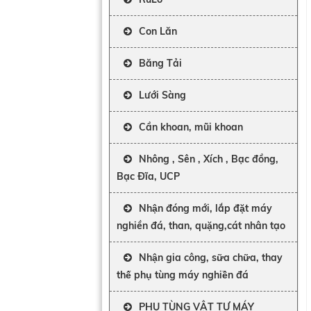
Con Lăn
Băng Tải
Lưới Sàng
Cần khoan, mũi khoan
Nhông , Sên , Xích , Bạc đồng,
Bạc Đĩa, UCP
Nhận đóng mới, lắp đặt máy
nghiền đá, than, quặng,cát nhân tạo
Nhận gia công, sữa chữa, thay
thế phụ tùng máy nghiền đá
PHỤ TÙNG VẬT TƯ MÁY