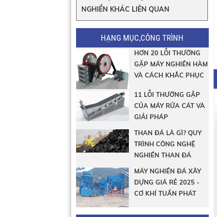
NGHIỀN KHÁC LIÊN QUAN
HẠNG MỤC,CÔNG TRÌNH
HƠN 20 LỖI THƯỜNG
GẶP MÁY NGHIỀN HÀM
VÀ CÁCH KHẮC PHỤC
11 LỖI THƯỜNG GẶP
CỦA MÁY RỬA CÁT VÀ
GIẢI PHÁP
THAN ĐÁ LÀ GÌ? QUY
TRÌNH CÔNG NGHỆ
NGHIỀN THAN ĐÁ
MÁY NGHIỀN ĐÁ XÂY
DỰNG GIÁ RẺ 2025 -
CƠ KHÍ TUẤN PHÁT