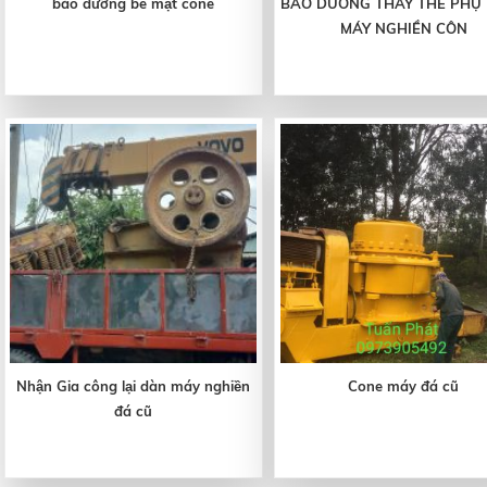
bảo dưỡng bề mặt cone
BẢO DƯỠNG THAY THẾ PHỤ
MÁY NGHIỀN CÔN
Nhận Gia công lại dàn máy nghiền
Cone máy đá cũ
đá cũ