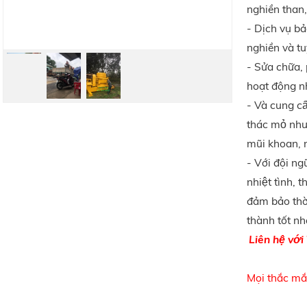
nghiền than,
- Dịch vụ bả
nghiền và t
- Sửa chữa,
hoạt động n
- Và cung câ
thác mỏ như
mũi khoan, nh
- Với đội ng
nhiệt tình
đảm bảo thời
thành tốt nh
Liên hệ với
Mọi thắc m