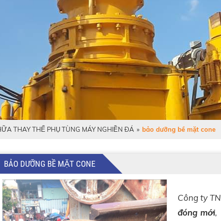
ỮA THAY THẾ PHỤ TÙNG MÁY NGHIỀN ĐÁ
»
bảo dưỡng bề mặt cone
BẢO DƯỠNG BỀ MẶT CONE
Công ty TNH
đóng mới
,