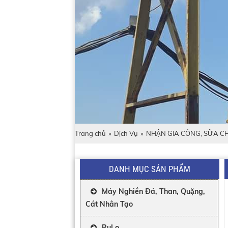
Trang chủ
»
Dịch Vụ
»
NHẬN GIA CÔNG, SỮA CH
DANH MỤC SẢN PHẨM
Máy Nghiền Đá, Than, Quặng,
Cát Nhân Tạo
RuLo