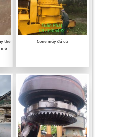
y thế
Cone máy đá cũ
c mỏ