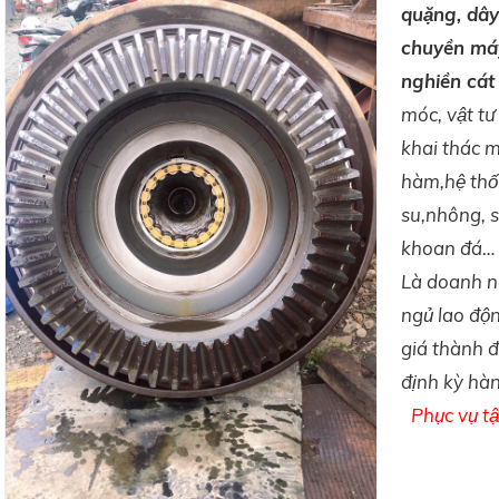
quặng, dây
chuyền má
nghiền cát
móc, vật t
khai thác m
hàm,hệ thô
su,nhông, sên
khoan đá…
Là doanh ng
ngủ lao đô
giá thành 
định kỳ ha
Phục vụ t