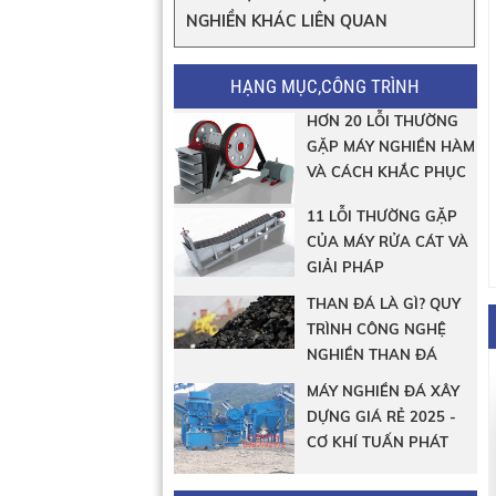
NGHIỀN KHÁC LIÊN QUAN
HẠNG MỤC,CÔNG TRÌNH
HƠN 20 LỖI THƯỜNG
GẶP MÁY NGHIỀN HÀM
VÀ CÁCH KHẮC PHỤC
11 LỖI THƯỜNG GẶP
CỦA MÁY RỬA CÁT VÀ
GIẢI PHÁP
THAN ĐÁ LÀ GÌ? QUY
TRÌNH CÔNG NGHỆ
NGHIỀN THAN ĐÁ
MÁY NGHIỀN ĐÁ XÂY
DỰNG GIÁ RẺ 2025 -
CƠ KHÍ TUẤN PHÁT