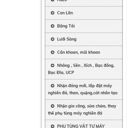
Con Lăn
Băng Tải
Lưới Sàng
Cần khoan, mũi khoan
Nhông , Sên , Xích , Bạc đồng,
Bạc Đĩa, UCP
Nhận đóng mới, lắp đặt máy
nghiền đá, than, quặng,cát nhân tạo
Nhận gia công, sữa chữa, thay
thế phụ tùng máy nghiền đá
PHỤ TÙNG VẬT TƯ MÁY