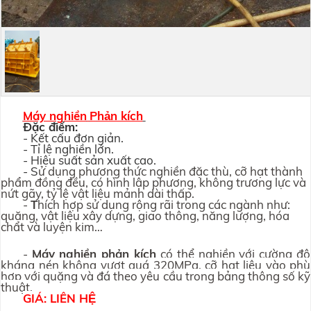
Máy nghiền
P
hản kích
Đặc điểm:
- Kết cấu đơn giản.
- Tỉ lệ nghiền lớn.
- Hiệu suất sản xuất cao.
- S
ử dụng phương thức nghiền đặc thù, cỡ hạt thành
phẩm đồng đều, có hình lập phương, không trương lực và
nứt gãy, tỷ lệ vật liệu mảnh dài thấp.
-
T
hích hợp sử dụng rộng rãi trong các ngành như:
quặng, vật liệu xây dựng, giao thông, năng lượng, hóa
chất và luyện kim…
-
Máy nghiền phản kích
có thể nghiền với cường độ
kháng nén không vượt quá 320MPa, cỡ hạt liệu vào phù
hợp với quặng và đá theo yêu cầu trong bảng thông số kỹ
thuật.
GIÁ: LIÊN HỆ