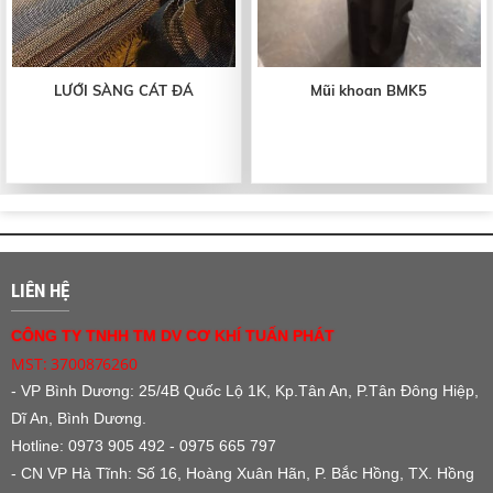
LƯỚI SÀNG CÁT ĐÁ
Mũi khoan BMK5
LIÊN HỆ
CÔNG TY TNHH TM DV CƠ KHÍ TUẤN PHÁT
MST: 3700876260
- VP Bình Dương:
25/4B Quốc Lộ 1K, Kp.Tân An, P.Tân Đông Hiệp,
Dĩ An, Bình Dương.
Hotline: 0973 905 492 - 0975 665 797
- CN VP Hà Tĩnh: Số 16, Hoàng Xuân Hãn, P. Bắc Hồng, TX. Hồng