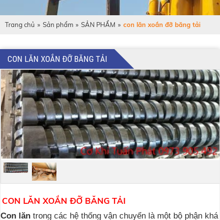
Trang chủ
»
Sản phẩm
»
SẢN PHẨM
»
con lăn xoắn đỡ băng tải
CON LĂN XOẮN ĐỠ BĂNG TẢI
CON LĂN XOẮN ĐỠ BĂNG TẢI
Con lăn
trong các hệ thống vận chuyển là một bộ phận khá