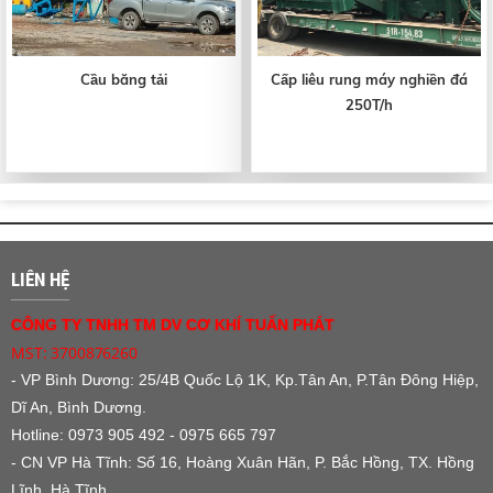
Cầu băng tải
Cấp liêu rung máy nghiền đá
250T/h
LIÊN HỆ
CÔNG TY TNHH TM DV CƠ KHÍ TUẤN PHÁT
MST: 3700876260
- VP Bình Dương:
25/4B Quốc Lộ 1K, Kp.Tân An, P.Tân Đông Hiệp,
Dĩ An, Bình Dương.
Hotline: 0973 905 492 - 0975 665 797
- CN VP Hà Tĩnh: Số 16, Hoàng Xuân Hãn, P. Bắc Hồng, TX. Hồng
Lĩnh, Hà Tĩnh.