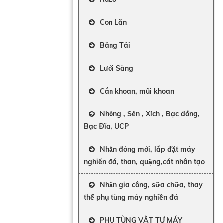
Con Lăn
Băng Tải
Lưới Sàng
Cần khoan, mũi khoan
Nhông , Sên , Xích , Bạc đồng,
Bạc Đĩa, UCP
Nhận đóng mới, lắp đặt máy
nghiền đá, than, quặng,cát nhân tạo
Nhận gia công, sữa chữa, thay
thế phụ tùng máy nghiền đá
PHỤ TÙNG VẬT TƯ MÁY