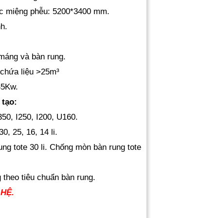
ớc miệng phễu: 5200*3400 mm.
h.
 máng và bàn rung.
 chứa liệu >25m³
45Kw.
 tạo:
350, I250, I200, U160.
0, 25, 16, 14 li.
ung tote 30 li. Chống mòn bàn rung tote
 theo tiêu chuẩn bàn rung.
 HỆ.