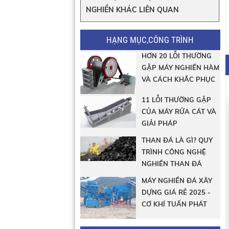
NGHIỀN KHÁC LIÊN QUAN
HẠNG MỤC,CÔNG TRÌNH
HƠN 20 LỖI THƯỜNG
GẶP MÁY NGHIỀN HÀM
VÀ CÁCH KHẮC PHỤC
11 LỖI THƯỜNG GẶP
CỦA MÁY RỬA CÁT VÀ
GIẢI PHÁP
THAN ĐÁ LÀ GÌ? QUY
TRÌNH CÔNG NGHỆ
NGHIỀN THAN ĐÁ
MÁY NGHIỀN ĐÁ XÂY
DỰNG GIÁ RẺ 2025 -
CƠ KHÍ TUẤN PHÁT