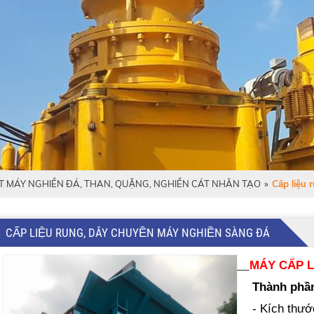
̣T MÁY NGHIỀN ĐÁ, THAN, QUẶNG, NGHIỀN CÁT NHÂN TẠO
»
Cấp liệu
CẤP LIỆU RUNG, DÂY CHUYỀN MÁY NGHIỀN SÀNG ĐÁ
MÁY CẤP L
Thành phầ
- Kích thư