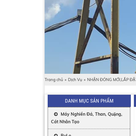
Trang chủ
»
Dịch Vụ
»
NHẬN ĐÓNG MỚI,LẮP ĐĂ
DANH MỤC SẢN PHẨM
Máy Nghiền Đá, Than, Quặng,
Cát Nhân Tạo
RuLo