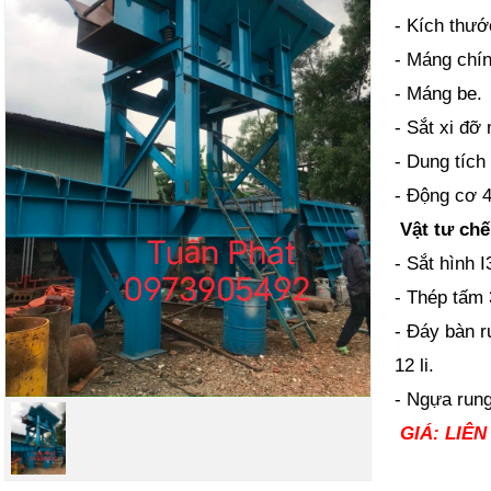
- Kích thư
- Máng chín
- Máng be.
- Sắt xi đỡ
- Dung tích
- Động cơ 
Vật tư chế
- Sắt hình I
- Thép tấm 3
- Đáy bàn r
12 li.
- Ngựa rung
GIÁ: LIÊN