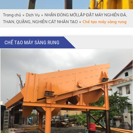
Trang chủ
»
Dịch Vụ
»
NHẬN ĐÓNG MỚI,LẮP ĐẶT MÁY NGHIỀN ĐÁ,
THAN, QUẶNG, NGHIỀN CÁT NHÂN TẠO
»
Chế tạo máy sàng rung
CHẾ TẠO MÁY SÀNG RUNG