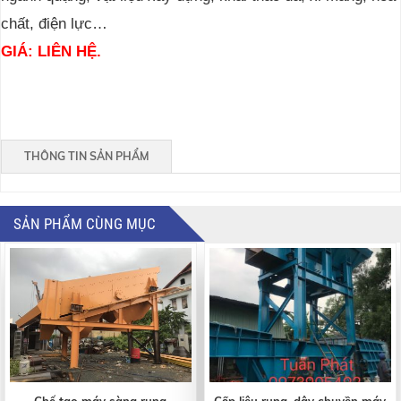
chất, điện lực…
GIÁ: LIÊN HỆ.
THÔNG TIN SẢN PHẨM
SẢN PHẨM CÙNG MỤC
Chế tạo máy sàng rung
Cấp liệu rung, dây chuyền máy