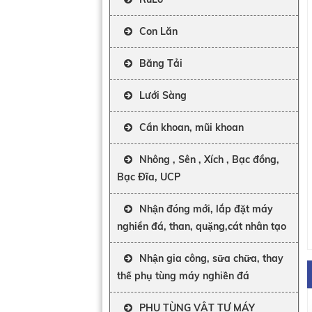
Con Lăn
Băng Tải
Lưới Sàng
Cần khoan, mũi khoan
Nhông , Sên , Xích , Bạc đồng,
Bạc Đĩa, UCP
Nhận đóng mới, lắp đặt máy
nghiền đá, than, quặng,cát nhân tạo
Nhận gia công, sữa chữa, thay
thế phụ tùng máy nghiền đá
PHỤ TÙNG VẬT TƯ MÁY