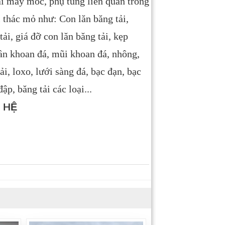
ại máy móc, phụ tùng liên quan trong
 thác mỏ như: Con lăn băng tải,
ải, giá đỡ con lăn băng tải, kẹp
cần khoan đá, mũi khoan đá,
nhông,
tải, loxo, lưới sàng đá, bạc đạn, bạc
ập, băng tải các loại...
 HỆ