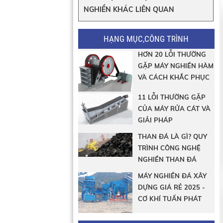
NGHIỀN KHÁC LIÊN QUAN
HẠNG MỤC,CÔNG TRÌNH
HƠN 20 LỖI THƯỜNG
GẶP MÁY NGHIỀN HÀM
VÀ CÁCH KHẮC PHỤC
11 LỖI THƯỜNG GẶP
CỦA MÁY RỬA CÁT VÀ
GIẢI PHÁP
THAN ĐÁ LÀ GÌ? QUY
TRÌNH CÔNG NGHỆ
NGHIỀN THAN ĐÁ
MÁY NGHIỀN ĐÁ XÂY
DỰNG GIÁ RẺ 2025 -
CƠ KHÍ TUẤN PHÁT