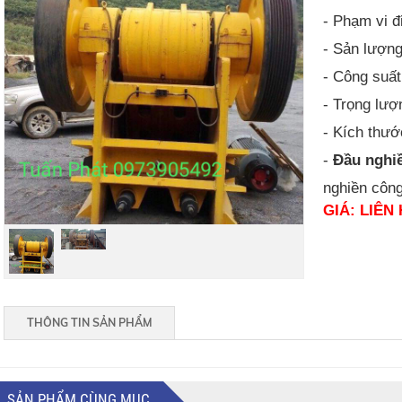
- Phạm vi đ
- Sản lượng
- Công suất
- Trọng lượ
- Kích thướ
-
Đầu nghi
nghiền công
GIÁ: LIÊN 
THÔNG TIN SẢN PHẨM
SẢN PHẨM CÙNG MỤC