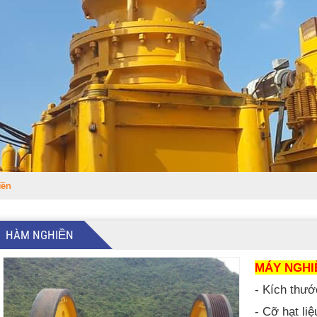
ền
HÀM NGHIỀN
MÁY NGHI
- Kích thư
- Cỡ hạt li