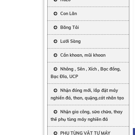
Con Lăn
Băng Tải
Lưới Sàng
Cần khoan, mũi khoan
Nhông , Sên , Xích , Bạc đồng,
Bạc Đĩa, UCP
Nhận đóng mới, lắp đặt máy
nghiền đá, than, quặng,cát nhân tạo
Nhận gia công, sữa chữa, thay
thế phụ tùng máy nghiền đá
PHỤ TÙNG VẬT TƯ MÁY