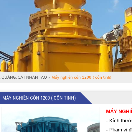
, QUẶNG, CÁT NHÂN TẠO
»
Máy nghiền côn 1200 ( côn tinh)
MÁY NGHIỀN CÔN 1200 ( CÔN TINH)
MÁY NGHIỀ
- Kích thướ
- Phạm vi đ