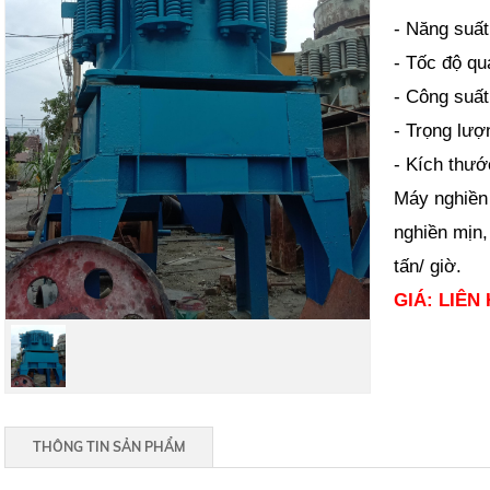
- Năng suất
- Tốc độ qu
- Công suất
- Trọng lượ
- Kích thư
Máy nghiền 
nghiền mịn,
tấn/ giờ.
GIÁ:
LIÊN 
THÔNG TIN SẢN PHẨM