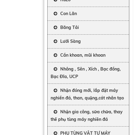
Con Lăn
Băng Tải
Lưới Sàng
Cần khoan, mũi khoan
Nhông , Sên , Xích , Bạc đồng,
Bạc Đĩa, UCP
Nhận đóng mới, lắp đặt máy
nghiền đá, than, quặng,cát nhân tạo
Nhận gia công, sữa chữa, thay
thế phụ tùng máy nghiền đá
PHỤ TÙNG VẬT TƯ MÁY