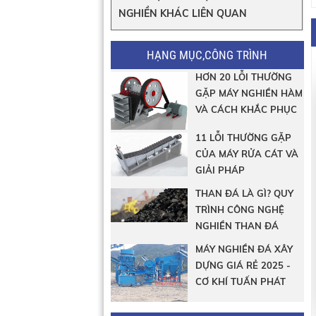
NGHIỀN KHÁC LIÊN QUAN
HẠNG MỤC,CÔNG TRÌNH
HƠN 20 LỖI THƯỜNG
GẶP MÁY NGHIỀN HÀM
VÀ CÁCH KHẮC PHỤC
11 LỖI THƯỜNG GẶP
CỦA MÁY RỬA CÁT VÀ
GIẢI PHÁP
THAN ĐÁ LÀ GÌ? QUY
TRÌNH CÔNG NGHỆ
NGHIỀN THAN ĐÁ
MÁY NGHIỀN ĐÁ XÂY
DỰNG GIÁ RẺ 2025 -
CƠ KHÍ TUẤN PHÁT