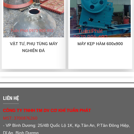
VẬT TƯ, PHỤ TÙNG MÁY
MÁY KẸP HÀM 600x900
NGHIỀN ĐÁ
LIÊN HỆ
CÔNG TY TNHH TM DV CƠ KHÍ TUẤN PHÁT
MST: 3700876260
- VP Bình Dương:
25/4B Quốc Lộ 1K, Kp.Tân An, P.Tân Đông Hiệp,
Dĩ An, Bình Dương.