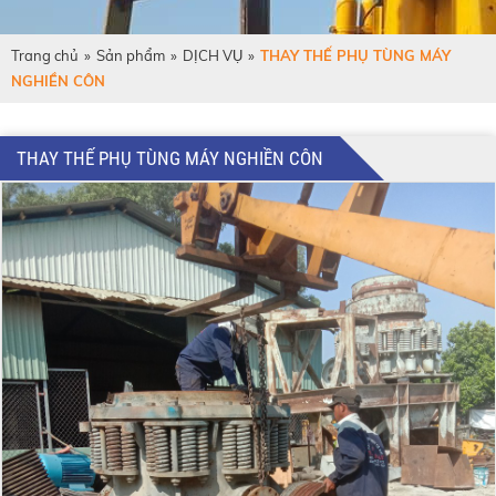
Trang chủ
»
Sản phẩm
»
DỊCH VỤ
»
THAY THẾ PHỤ TÙNG MÁY
NGHIỀN CÔN
THAY THẾ PHỤ TÙNG MÁY NGHIỀN CÔN