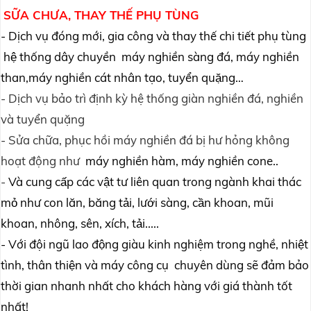
SỮA CHƯA, THAY THẾ PHỤ TÙNG
- Dịch vụ đóng mới, gia công và thay thế chi tiết phụ tùng
hệ thống dây chuyền máy nghiền sàng đá, máy nghiền
than,máy nghiền cát nhân tạo, tuyển quặng…
- Dịch vụ bảo trì định kỳ hệ thống giàn nghiền đá, nghiền
và tuyển quặng
- Sửa chữa, phục hồi máy nghiền đá bị hư hỏng không
hoạt động như
máy nghiền hàm, máy nghiền cone..
-
Và cung cấp các vật tư liên quan trong ngành khai thác
mỏ như con lăn, băng tải, lưới sàng, cần khoan, mũi
khoan, nhông, sên, xích, tải.....
- Với đội ngũ lao động giàu kinh nghiệm trong nghề, nhiệt
tình, thân thiện và máy công cụ chuyên dùng sẽ đảm bảo
thời gian nhanh nhất cho khách hàng với giá thành tốt
nhất!