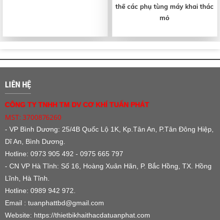
thế các phụ tùng máy khai thác
mỏ
LIÊN HỆ
CÔNG TY TNHH TM DV CƠ KHÍ TUẤN PHÁT
MST: 3700876260
- VP Bình Dương:
25/4B Quốc Lộ 1K, Kp.Tân An, P.Tân Đông Hiệp,
Dĩ An, Bình Dương.
Hotline: 0973 905 492 - 0975 665 797
- CN VP Hà Tĩnh: Số 16, Hoàng Xuân Hãn, P. Bắc Hồng, TX. Hồng
Lĩnh, Hà Tĩnh.
Hotline: 0989 942 972.
Email : tuanphattbd
@gmail.com
Website:
https://thietbikhaithacdatuanphat.com