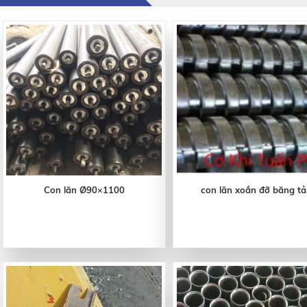
Con lăn Ø90×1100
con lăn xoắn đỡ băng tả