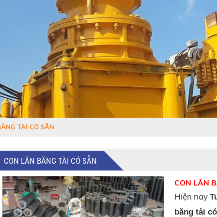
BĂNG TÀI CÓ SẴN
CON LĂN BĂNG TÀI CÓ SẴN
CON LĂN B
Hiện nay
T
băng tải c