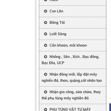
Con Lăn
Băng Tải
Lưới Sàng
Cần khoan, mũi khoan
Nhông , Sên , Xích , Bạc đồng,
Bạc Đĩa, UCP
Nhận đóng mới, lắp đặt máy
nghiền đá, than, quặng,cát nhân tạo
Nhận gia công, sữa chữa, thay
thế phụ tùng máy nghiền đá
PHỤ TÙNG VẬT TƯ MÁY