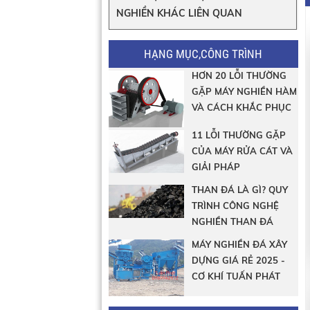
NGHIỀN KHÁC LIÊN QUAN
HẠNG MỤC,CÔNG TRÌNH
HƠN 20 LỖI THƯỜNG
GẶP MÁY NGHIỀN HÀM
VÀ CÁCH KHẮC PHỤC
11 LỖI THƯỜNG GẶP
CỦA MÁY RỬA CÁT VÀ
GIẢI PHÁP
THAN ĐÁ LÀ GÌ? QUY
TRÌNH CÔNG NGHỆ
NGHIỀN THAN ĐÁ
MÁY NGHIỀN ĐÁ XÂY
DỰNG GIÁ RẺ 2025 -
CƠ KHÍ TUẤN PHÁT