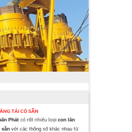
ĂNG TẢI CÓ SẴN
có rất nhiều loại
uấn Phát
con lăn
từ
ó sẵn
với các thông số khác nhau