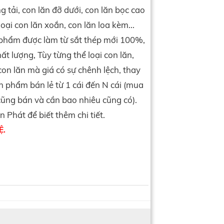
g tải, con lăn đỡ dưới, con lăn bọc cao
loại con lăn xoắn, con lăn loa kèm...
 phẩm được làm từ sắt thép mới 100%,
t lượng, Tùy từng thể loại con lăn,
con lăn mà giá có sự chênh lệch, thay
n phẩm bán lẻ từ 1 cái đến N cái (mua
cũng bán và cần bao nhiêu cũng có).
n Phát để biết thêm chi tiết.
Ệ.