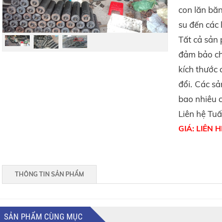
con lăn băn
su đến các 
Tất cả sản
đảm bảo chấ
kích thước 
đổi.
Các sả
bao nhiêu 
Liên hệ Tuấ
GIÁ:
LIÊN H
THÔNG TIN SẢN PHẨM
SẢN PHẨM CÙNG MỤC