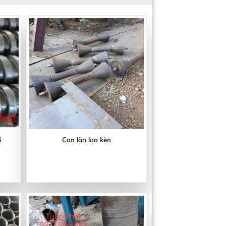
i
Con lăn loa kèn